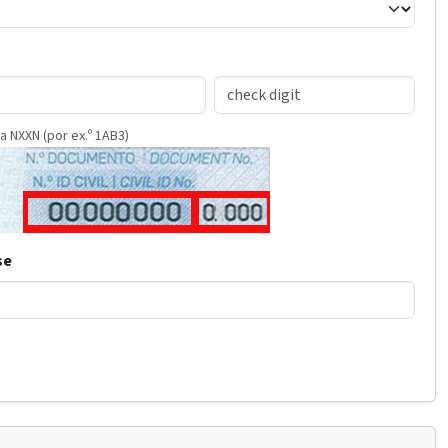
a NXXN (por ex.º 1AB3)
se