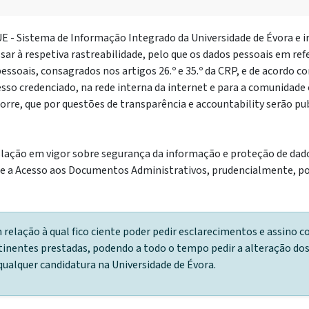
E - Sistema de Informação Integrado da Universidade de Évora e irã
r à respetiva rastreabilidade, pelo que os dados pessoais em ref
pessoais, consagrados nos artigos 26.º e 35.º da CRP, e de acordo c
sso credenciado, na rede interna da internet e para a comunidade 
orre, que por questões de transparência e accountability serão pub
gislação em vigor sobre segurança da informação e proteção de da
obre a Acesso aos Documentos Administrativos, prudencialmente, p
lação à qual fico ciente poder pedir esclarecimentos e assino c
rtinentes prestadas, podendo a todo o tempo pedir a alteração dos
alquer candidatura na Universidade de Évora.